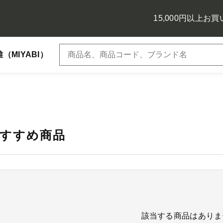
15,000円以上お
雅（MIYABI） スクエアトゥタイプ
爽（SOU） ポ
子カテゴリ
すすめ商品
その他
該当する商品はありま
在庫あり
セ