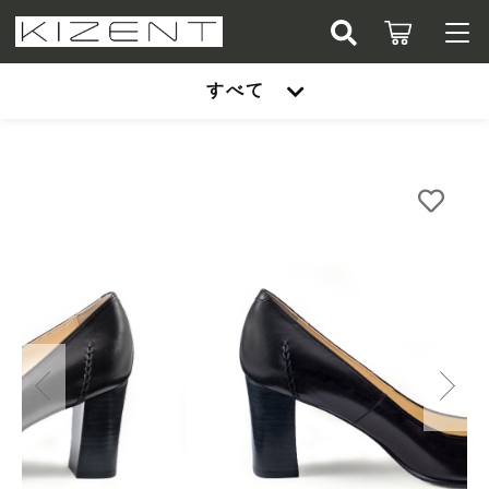
カートに商品を追加しました
キーワード検索
すべて
ログイン / 会員登録
黒カーフスキン 7cmスタックヒールパンプ
すべて
お知らせ
ス
サイズ
こだわり検索
凛（RIN） ラウンドトゥタイプ
お気に入り
数量
親カテゴリ
（税込）
雅（MIYABI） スクエアトゥタイプ
凛（RIN） ラウンドトゥタイプ
爽（SOU） ポインテッドトゥタイプ
子カテゴリ
雅（MIYABI） スクエアトゥタイプ
ショッピングを続ける
爽（SOU） ポインテッドトゥタイプ
価格帯
カートを確認する
～