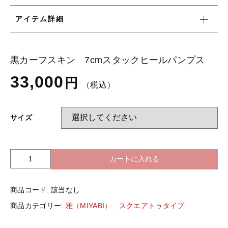
Instagram
アイテム詳細
黒カーフスキン 7cmスタックヒールパンプス
33,000
円
（税込）
サイズ
カートに入れる
黒
カ
ー
商品コード:
該当なし
フ
ス
商品カテゴリー:
雅（MIYABI） スクエアトゥタイプ
キ
ン