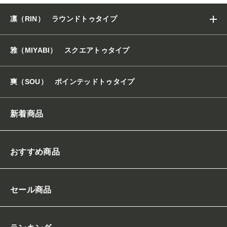
7
c
凛（RIN） ラウンドトゥタイプ
m
ス
タ
雅（MIYABI） スクエアトゥタイプ
ッ
ク
ヒ
爽（SOU） ポインテッドトゥタイプ
ー
ル
パ
新着商品
ン
プ
ス
おすすめ商品
点
セール商品